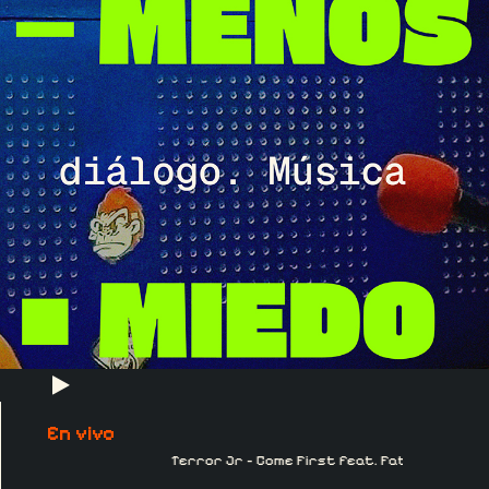
En vivo
Terror Jr - Come First feat. Father + Lil B (F