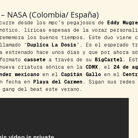
a – NASA (Colombia/ España)
curre desde los
mpc´s
pegajosos de
Eddy Mugre
ótico, líricas espesas de la voraz personali
ememora los buenos tiempos. Este duo viene c
llamado “
Duplíca La Dosis
”. Es el esperado t
 estrenado hace unos días y que por ahora só
 formato
cassete
a través de su
BigCartel
. Est
 nueva criatura sónica en la
CDMX
, el
24 de ag
nder
mexicano
en el
Capitán Gallo
en el
Centr
án fecha en
Playa del Carmen
. Sigan sus redes 
a
gang
del
beat
este verano.