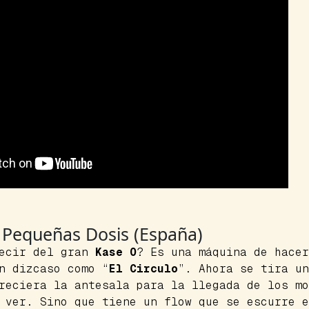
– Pequeñas Dosis (España)
decir del gran
Kase O
? Es una máquina de hace
n dizcaso como “
El Circulo
”. Ahora se tira u
reciera la antesala para la llegada de los mo
s ver. Sino que tiene un
flow
que se escurre e