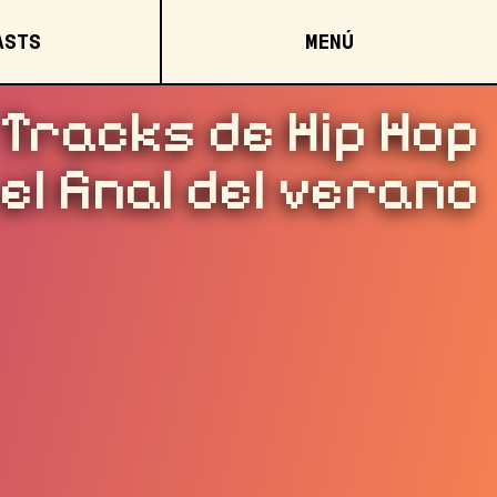
MENÚ
ASTS
Tracks de Hip Hop
l final del verano