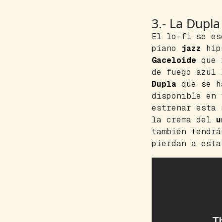
3.- La Dupl
El
lo-fi
se es
piano
jazz
hipn
Gaceloide
que r
de fuego azul 
Dupla
que se ha
disponible en
estrenar esta
la crema del
u
también tendr
pierdan a est