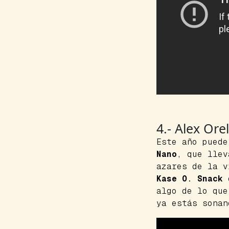
4.- Alex Or
Este año pued
Nano
, que lle
azares de la 
Kase O
.
Snack
e
algo de lo qu
ya estás sonan