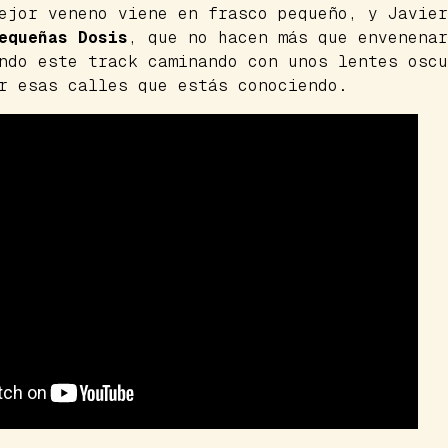
ejor veneno viene en frasco pequeño, y Javier
equeñas Dosis
, que no hacen más que envenenar
endo este
track
caminando con unos lentes oscu
r esas calles que estás conociendo.