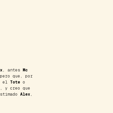
x
, antes
Mc
pero que, por
e el
Tote
o
, y creo que
Estimado
Alex
,