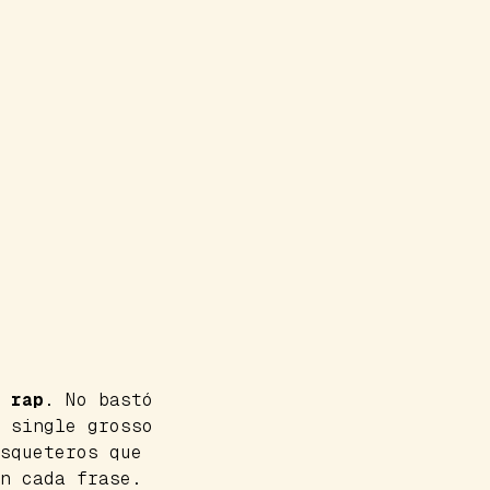
r
rap
. No bastó
n
single
grosso
squeteros que
n cada frase.