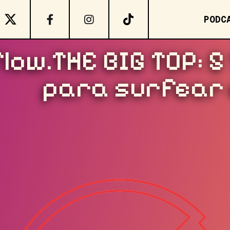
PODC
ow.THE BIG TOP: 5 
para surfear e