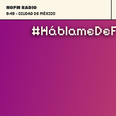
Skip to content
NOFM RADIO
Main Navigation
9:49
- CIUDAD DE MÉXICO
#HáblameDeFl